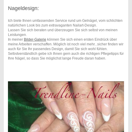
Nageldesign:
Ich biete Ihnen umfassenden Service rund um Gelnägel, vom schlichten
natürlichen Look bis zum extravaganten Nailart-Design.
Lassen Sie sich beraten und überzeugen Sie sich selbst von meinen
Leistungen.
In meiner
Bilder-Galerie
können Sie sich einen ersten Eindrück über
meine Arbeiten verschaffen. Möglich ist noch viel mehr...sicher finden wir
auch für Sie Ihr passendes Design, damit Sie sich wohl fühlen.
Selbstverständlich gebe ich Ihnen gern auch die richtigen Pflegetipps für
Ihre Nägel, so dass Sie möglichst lange Freude daran haben.